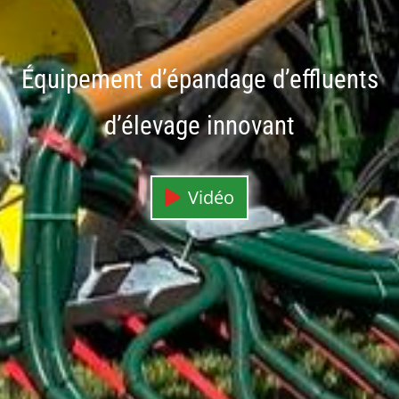
Équipement d
’
épandage d
’
effluents
d
’
élevage innovant
Vidéo